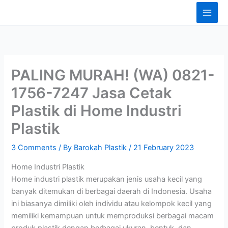
Skip
content
to
content
PALING MURAH! (WA) 0821-
1756-7247 Jasa Cetak
Plastik di Home Industri
Plastik
3 Comments
/ By
Barokah Plastik
/
21 February 2023
Home Industri Plastik
Home industri plastik merupakan jenis usaha kecil yang
banyak ditemukan di berbagai daerah di Indonesia. Usaha
ini biasanya dimiliki oleh individu atau kelompok kecil yang
memiliki kemampuan untuk memproduksi berbagai macam
produk plastik dengan berbagai ukuran, bentuk, dan