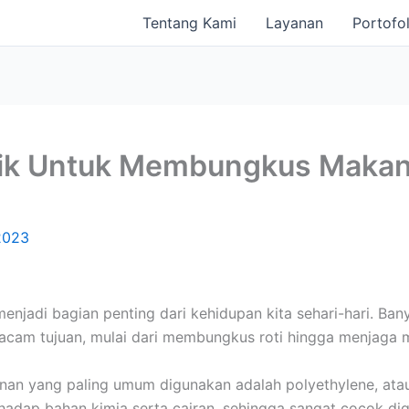
Tentang Kami
Layanan
Portofol
stik Untuk Membungkus Mak
 2023
njadi bagian penting dari kehidupan kita sehari-hari. Ba
cam tujuan, mulai dari membungkus roti hingga menjaga m
an yang paling umum digunakan adalah polyethylene, atau 
rhadap bahan kimia serta cairan, sehingga sangat cocok 