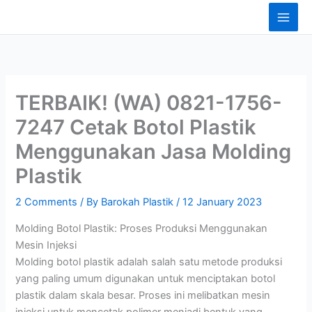
Skip
content
to
content
TERBAIK! (WA) 0821-1756-
7247 Cetak Botol Plastik
Menggunakan Jasa Molding
Plastik
2 Comments
/ By
Barokah Plastik
/
12 January 2023
Molding Botol Plastik: Proses Produksi Menggunakan
Mesin Injeksi
Molding botol plastik adalah salah satu metode produksi
yang paling umum digunakan untuk menciptakan botol
plastik dalam skala besar. Proses ini melibatkan mesin
injeksi untuk mencetak polimer menjadi bentuk yang