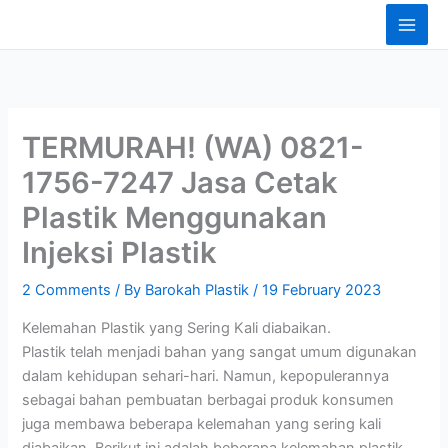
Skip
content
to
content
TERMURAH! (WA) 0821-
1756-7247 Jasa Cetak
Plastik Menggunakan
Injeksi Plastik
2 Comments
/ By
Barokah Plastik
/
19 February 2023
Kelemahan Plastik yang Sering Kali diabaikan.
Plastik telah menjadi bahan yang sangat umum digunakan
dalam kehidupan sehari-hari. Namun, kepopulerannya
sebagai bahan pembuatan berbagai produk konsumen
juga membawa beberapa kelemahan yang sering kali
diabaikan. Berikut ini adalah beberapa kelemahan plastik