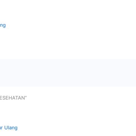
ang
KESEHATAN”
ur Ulang