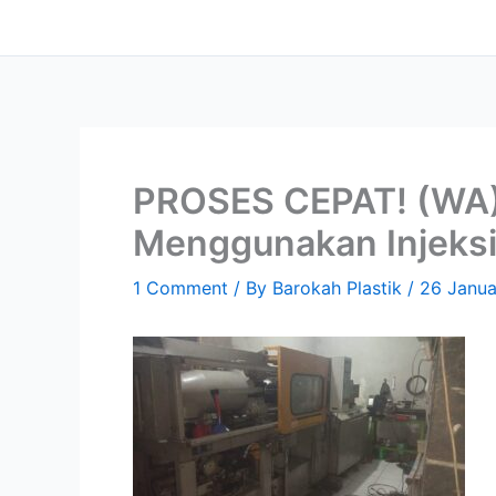
Skip
content
to
content
PROSES CEPAT! (WA)
Menggunakan Injeksi
1 Comment
/ By
Barokah Plastik
/
26 Janu