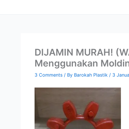
Skip
content
to
content
DIJAMIN MURAH! (WA
Menggunakan Molding
3 Comments
/ By
Barokah Plastik
/
3 Janu