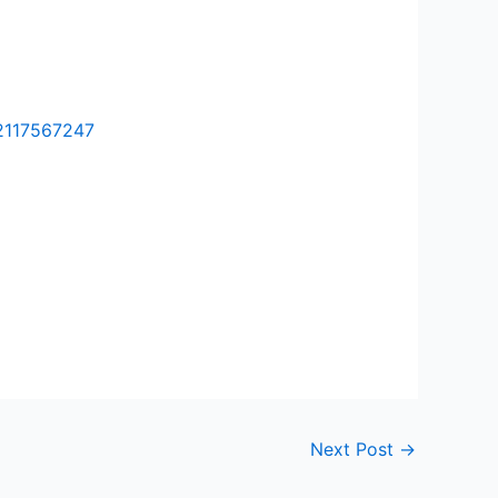
2117567247
Next Post
→